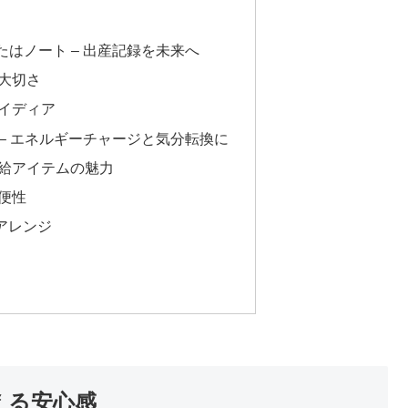
たはノート – 出産記録を未来へ
大切さ
イディア
 – エネルギーチャージと気分転換に
給アイテムの魅力
便性
アレンジ
える安心感