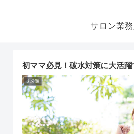
サロン業務
初ママ必見！破水対策に大活躍す
未分類