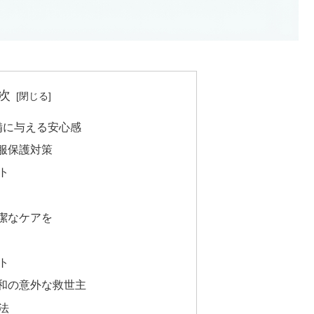
次
備に与える安心感
衣服保護対策
ト
清潔なケアを
ト
痛緩和の意外な救世主
法