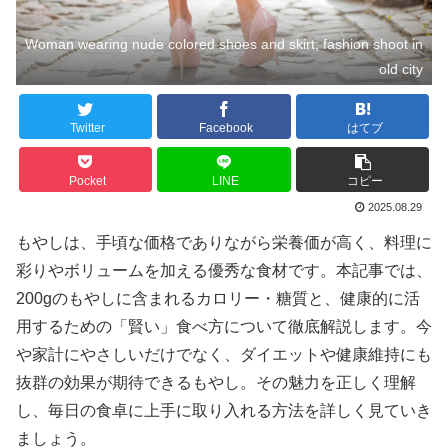
Woman wearing nude colored shoes and skirt; fashion shoot in
old city
Twitter
Facebook
はてブ
Pocket
LINE
コピー
2025.08.29
もやしは、手頃な価格でありながら栄養価が高く、料理に
彩りやボリュームを加える優秀な食材です。本記事では、
200gのもやしに含まれるカロリー・糖質と、健康的に活
用するための「賢い」食べ方について徹底解説します。今
や家計にやさしいだけでなく、ダイエットや健康維持にも
抜群の効果が期待できるもやし。その魅力を正しく理解
し、毎日の食卓に上手に取り入れる方法を詳しく見ていき
ましょう。