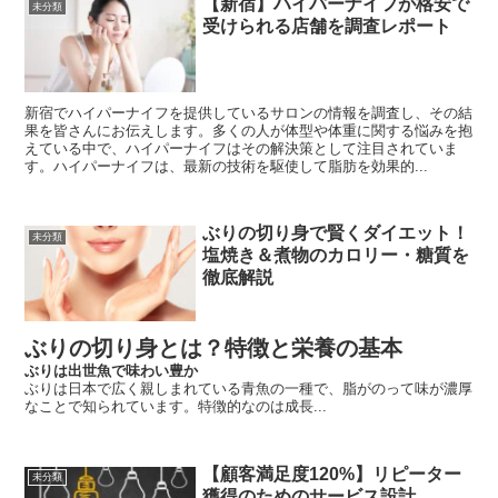
【新宿】ハイパーナイフが格安で
未分類
受けられる店舗を調査レポート
新宿でハイパーナイフを提供しているサロンの情報を調査し、その結
果を皆さんにお伝えします。多くの人が体型や体重に関する悩みを抱
えている中で、ハイパーナイフはその解決策として注目されていま
す。ハイパーナイフは、最新の技術を駆使して脂肪を効果的...
ぶりの切り身で賢くダイエット！
未分類
塩焼き＆煮物のカロリー・糖質を
徹底解説
ぶりの切り身とは？特徴と栄養の基本
ぶりは出世魚で味わい豊か
ぶりは日本で広く親しまれている青魚の一種で、脂がのって味が濃厚
なことで知られています。特徴的なのは成長...
【顧客満足度120%】リピーター
未分類
獲得のためのサービス設計