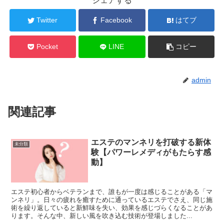
シェアする
Twitter
Facebook
はてブ
Pocket
LINE
コピー
admin
関連記事
エステのマンネリを打破する新体
未分類
験【パワーレメディがもたらす感
動】
エステ初心者からベテランまで、誰もが一度は感じることがある「マ
ンネリ」。日々の疲れを癒すために通っているエステでさえ、同じ施
術を繰り返していると新鮮味を失い、効果を感じづらくなることがあ
ります。そんな中、新しい風を吹き込む技術が登場しました...