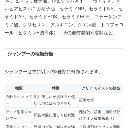
Na、ヒマワリ種子油、レピジウムメイエニ根エキス、サ
ルビアヒスパニカ種子油、セラミドNP、セラミドNS、セ
ラミドAP、セラミドEOS、セラミドEOP、コラーゲンア
ミノ酸、グリセリン、アルギニン、クエン酸、トコフェロ
ール（ビタミンE誘導体）、その他防腐剤や香料など。
シャンプーの種類分類
シャンプーは主に以下の3種類に分類されます。
種類
特徴
クリア モイストの該当
石鹸系シャンプ
肌に優しいが洗浄力や使
該当せず
ー
い心地にばらつきあり
アミノ酸系シャ
部分的に該当（補助成分
頭皮や髪に優しく低刺激
ンプー
にアミノ酸由来あり）
高級アルコール
洗浄力が強く爽快感が強
主洗浄剤はラウレス硫酸