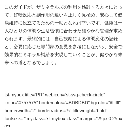
このガイドが、ザミネラルズの利用を検討する方々にとっ
て、好転反応と副作用の違いを正しく見極め、安心して健
康維持に役立てるための一助となれば幸いです。健康は一
人ひとりの体調や生活習慣に合わせた細やかな管理が求め
られます。最終的には、自己観察による体調変化の記録
と、必要に応じた専門家の意見を参考にしながら、安全で
効果的なミネラル補給を実現していくことが、健やかな未
来への道となるでしょう。
[st-mybox title=”PR” webicon=”st-svg-check-circle”
color=”#757575″ bordercolor=”#BDBDBD” bgcolor=”#ffffff”
borderwidth=”2″ borderradius=”5″ titleweight=”bold”
fontsize=”” myclass=”st-mybox-class” margin=”25px 0 25px
0″]