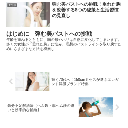
弾む美バストへの挑戦！垂れた胸
未分類
を改善する8つの秘策と生活習慣
の見直し
はじめに 弾む美バストへの挑戦
年齢を重ねるとともに、胸の形やハリは自然に変化してしまいます。
多くの女性が「垂れた胸」に悩み、理想のバストラインを取り戻すた
めにさまざまな方法を模索し...
輝く70代へ！150cmミセスが選ぶエレガ
ント洋服ブランド特集
鉄分不足解消法【ヘム鉄・非ヘム鉄の違
いと効率的な補給】