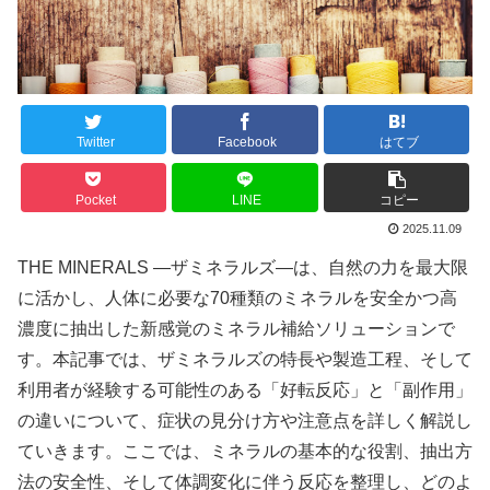
Twitter
Facebook
はてブ
Pocket
LINE
コピー
2025.11.09
THE MINERALS ―ザミネラルズ―は、自然の力を最大限
に活かし、人体に必要な70種類のミネラルを安全かつ高
濃度に抽出した新感覚のミネラル補給ソリューションで
す。本記事では、ザミネラルズの特長や製造工程、そして
利用者が経験する可能性のある「好転反応」と「副作用」
の違いについて、症状の見分け方や注意点を詳しく解説し
ていきます。ここでは、ミネラルの基本的な役割、抽出方
法の安全性、そして体調変化に伴う反応を整理し、どのよ