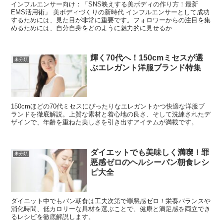
インフルエンサー向け：「SNS映えする美ボディの作り方！最新
EMS活用術」 美ボディづくりの新時代 インフルエンサーとして成功
するためには、見た目が非常に重要です。フォロワーからの注目を集
めるためには、自分自身をどのように魅力的に見せるか...
輝く70代へ！150cmミセスが選
未分類
ぶエレガント洋服ブランド特集
150cmほどの70代ミセスにぴったりなエレガントかつ快適な洋服ブ
ランドを徹底解説。上質な素材と着心地の良さ、そして洗練されたデ
ザインで、年齢を重ねた美しさを引き出すアイテムが満載です。
ダイエットでも美味しく満喫！罪
未分類
悪感ゼロのヘルシーパン朝食レシ
ピ大全
ダイエット中でもパン朝食は工夫次第で罪悪感ゼロ！栄養バランスや
消化時間、低カロリーな具材を選ぶことで、健康と満足感を両立でき
るレシピを徹底解説します。