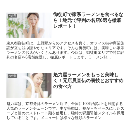
御徒町で家系ラーメンを食べるな
未分類
ら！地元で評判の名店6選を徹底
レポート！
東京都御徒町は、上野駅からのアクセスも良く、オフィス街や商業施
設が立ち並ぶ賑やかなエリアです。そんな御徒町には、美味しい家系
ラーメンのお店がたくさんあります。今回は、御徒町エリアで特に評
判の名店を6店舗厳選し、徹底レポートします。ラーメン好...
魁力屋ラーメンをもっと美味し
未分類
く！元店員直伝の裏技とおすすめ
の食べ方
魁力屋は、京都発祥のラーメン店で、全国に100店舗以上を展開する
人気のラーメンチェーンです。主な特徴は、鶏がらをベースにしたス
ープと細めのストレート麺を使用し、独特の背脂醤油スタイルを採用
していることです。メニューには様々な種類のラーメン...