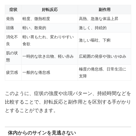
症状
好転反応
副作用
発熱
軽度、微熱程度
高熱、急激な体温上昇
頭痛
軽い、散発的
激しく、持続的
消化不
軽い胃もたれ、変わりやすい
激しい嘔吐、下痢
良
食欲
肌の状
一時的な吹き出物、軽い赤み
広範囲の発疹や強いかゆみ
態
極度の倦怠感、日常生活に
疲労感
一般的な倦怠感
支障
このように、症状の強度や出現パターン、持続時間などを
比較することで、好転反応と副作用とを区別する手がかり
とすることができます。
体内からのサインを見逃さない